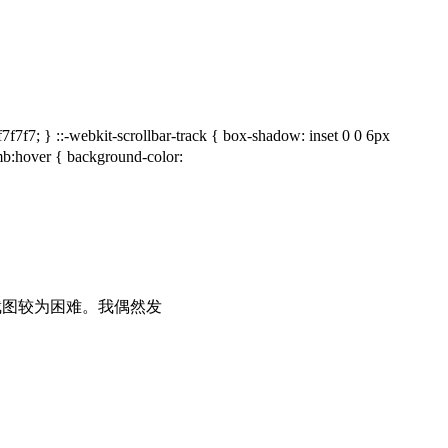
7f7; } ::-webkit-scrollbar-track { box-shadow: inset 0 0 6px
umb:hover { background-color:
截图较为困难。我偶然发