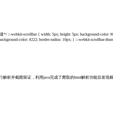
:-webkit-scrollbar { width: 5px; height: 5px; background-color: #f7f
background-color: #222; border-radius: 10px; } ::-webkit-scrollbar-th
解析并截图留证，利用java完成了爬取的html解析功能后发现