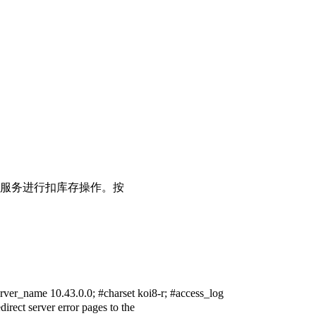
品服务进行扣库存操作。按
rver_name 10.43.0.0; #charset koi8-r; #access_log
irect server error pages to the